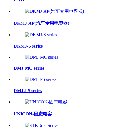
DKMJ-AP(汽车专用电容器)
DKMJ-S series
DMJ-MC series
DMJ-PS series
UNICON-固态电容