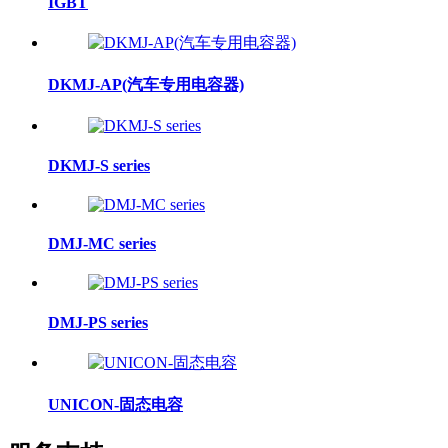
IGBT
DKMJ-AP(汽车专用电容器)
DKMJ-S series
DMJ-MC series
DMJ-PS series
UNICON-固态电容